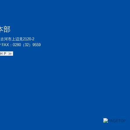
本部
県古河市上辺見2120-2
／
FAX：0280（32）9559
ＨＰ ≫