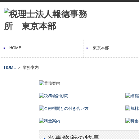
HOME
東京本部
法人案内
ご挨拶
事務所紹介動画
経営理念
サステナビリティへの取
アクセス
セミナーのご案内
プライバシーポリシー
情報セキュリティ基本方
品質方針
HOME
＞ 業務案内
当事務所の特長