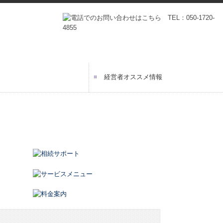
経営者オススメ情報
セージ
タビュー
る 報徳事務所
プラン・教育
経営者お役立ち情報
電帳法・インボイス最新情報
証憑保存機能
経営改善計画の策定支援
経営改善オンデマンド講座
グループ通算（有利・不利）判定
関与先向け融資商品ご紹介
国の共済制度活用コーナー
TKCシステムのご紹介
TKCシステムQ&A
社会福祉法人の皆様へ
社会福祉法人会計Q&A