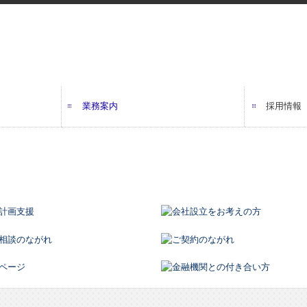
業務案内
採用情報
組み
針
税務・会計
経営計画支援
会社設立をお考えの方へ
相続サポート
サービスメニュー
金融機関との付き合い方
ご契約の流れ
無料相談の流れ
料金案内
採用メッ
職員イン
数字で見
キャリア