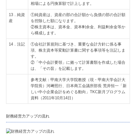
相場による円換算額で計上します。
13．純資
①純資産は、資産の部の合計額から負債の部の合計額
産
を控除した額になります。
②株主資本は、資本金、資本剰余金、利益剰余金等か
ら構成します。
14．注記
①会社計算規則に基づき、重要な会計方針に係る事
項、株主資本等変動計算書に関する事項等を注記しま
す。
②「中小会計要領」に拠って計算書類を作成した場合
は、「その旨」を記載します。
参考文献：甲南大学大学院教授（現・甲南大学会計大
学院長）河﨑照行、日本商工会議所部長 荒井恒一「新
しい中小企業会計をめぐる動向」TKC新月プログラム
資料（2011年10月14日）
財務経営力アップの流れ