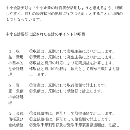
中小会計要領は「中小企業の経営者が活用しようと思えるよう、理解
ご契約の流れ
しやすく、自社の経営状況の把握に役立つ会計」とすることが目的の
１つとなっています。
無料相談の流れ
料金案内
中小会計要領
に記された会計のポイント14項目
採用情報
１．収
①収益は、原則として実現主義により計上します。
益、費用
②費用は、原則として発生主義により計上します。
採用メッセージ
の基本的
③収益と費用の対応により期間損益を計算します。
な会計処
④収益と費用の記載は、原則として総額主義により計
職員インタビュー
理
上します。
数字で見る 報徳事務所
２．資
①資産は、原則として取得価額で計上します。
産、負債
②負債は、原則として債務額で計上します。
の会計処
キャリアプラン・教育
理
経営者オススメ情報
３．金銭
①金銭債権は、原則として取得価額で計上します。
債権及び
②金銭債権は、原則として債務額で計上します。
経営者お役立ち情報
金銭債務
③受取手形割引額及び受取手形裏書譲渡額は、注記し