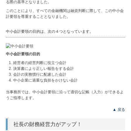
る際の基準となりました。
プライバシーポリシー
このことにより、すべての金融機関は融資判断に際して、この中小会
計要領を尊重することとなりました。
情報セキュリティ基本方針
中小会計要領の目的は、次の４つとなっています。
品質方針
業務案内
中小会計要領の目的
税務・会計
経営者の経営判断に役立つ会計
決算書により正しい報告をする会計
会計の実務慣行に配慮した会計
経営計画支援
中小企業に過重な負担をかけない会計
会社設立をお考えの方へ
当事務所では、中小会計要領に沿って適切な記帳（入力）ができるよ
うご指導します。
相続サポート
▲ 戻る
サービスメニュー
社長の財務経営力がアップ！
金融機関との付き合い方