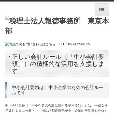
HOME
東京本部
法人案内
正しい会計ルール（「中小会計要
ご挨拶
領」）の積極的な活用を支援しま
事務所紹介動画
す
経営理念
中小会計要領は、中小企業のための会計ルー
サステナビリティへの取組み
ルです
アクセス
中小会計要領（「中小企業の会計に関する基本要領」）は、平成２４
年２月１日に公表され、国及び都道府県が中小企業の決算書を分析す
セミナーのご案内