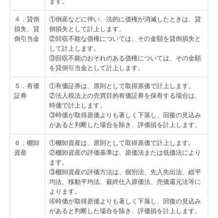
ます。
電帳法・インボイス最新情報
４．貸倒
①倒産などに伴い、法的に債権が消滅したときは、貸
損失、貸
倒損失として計上します。
証憑保存機能
倒引当金
②回収不能な債権については、その金額を貸倒損失と
して計上します。
経営改善計画の策定支援
③回収不能のおそれのある債権については、その金額
を貸倒引当金として計上します。
経営改善オンデマンド講座
５．有価
①有価証券は、原則として取得原価で計上します。
グループ通算（有利・不利）判定
証券
②法人税法上の売買目的有価証券を保有する場合は、
時価で計上します。
③時価が取得原価よりも著しく下落し、回復の見込み
関与先向け融資商品ご紹介
があると判断した場合を除き、評価損を計上します。
国の共済制度活用コーナー
６．棚卸
①棚卸資産は、原則として取得原価で計上します。
資産
②棚卸資産の評価基準は、原価法または低価法により
TKCシステムのご紹介
ます。
③棚卸資産の評価方法は、個別法、先入先出法、総平
TKCシステムQ&A
均法、移動平均法、最終仕入原価法、売価還元法等に
よります。
④時価が取得原価よりも著しく下落し、回復の見込み
社会福祉法人の皆様へ
があると判断した場合を除き、評価損を計上します。