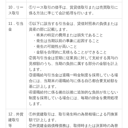
10．リー
①リース取引の借手は、賃貸借取引または売買取引に
ス取引
係る方法に準じて会計処理を行います。
11．引当
①以下に該当する引当金は、貸借対照表の負債または
金
資産の部に記載します。
・将来の特定の費用または損失であること
・発生は当期以前の事象に起因すること
・発生の可能性が高いこと
・金額を合理的に見積もることができること
②賞与引当金は翌期に従業員に対して支給する賞与の
見積額のうち、当期の負担に属する部分の金額を計上
します。
③退職給与引当金は退職一時金制度を採用している場
合には、当期末の退職給与に係る自己都合要支給額を
基に計上します。
④退職給付に係る拠出以後に追加的な負担が生じない
制度を採用している場合には、毎期の掛金を費用処理
します。
12．外貨
①外貨建取引は、取引発生時の為替相場による円換算
建取引
額で計上します。
等
②外貨建金銭債権債務は、取得時または決算時の為替