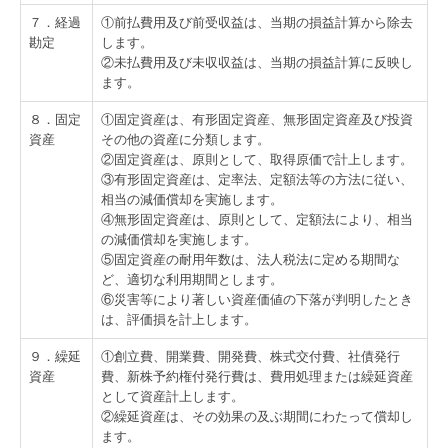
社会福祉法人会計Q&A
７．経過
①前払費用及び前受収益は、当期の損益計算から除去
勘定
します。
②未払費用及び未収収益は、当期の損益計算に反映し
ます。
８．固定
①固定資産は、有形固定資産、無形固定資産及び投資
資産
その他の資産に分類します。
②固定資産は、原則として、取得原価で計上します。
③有形固定資産は、定率法、定額法等の方法に従い、
相当の減価償却を実施します。
④無形固定資産は、原則として、定額法により、相当
の減価償却を実施します。
⑤固定資産の耐用年数は、法人税法に定める期間な
ど、適切な利用期間とします。
⑥災害等により著しい資産価値の下落が判明したとき
は、評価損を計上します。
９．繰延
①創立費、開業費、開発費、株式交付費、社債発行
資産
費、新株予約権付発行費は、費用処理または繰延資産
として資産計上します。
②繰延資産は、その効果の及ぶ期間にわたって償却し
ます。